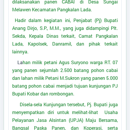
Alamat Kantor
:
Jalan Lada Lima Sungai
dilaksanakan panen CABAI di Desa Sungai
Melawen P.Lada
Melawen Kecamatan Pangkalan Lada.
Titik Lokasi Kantor Desa
Hadir dalam kegiatan ini, Penjabat (Pj) Bupati
Anang Dirjo, S.P., M.M., yang juga didampingi Plt.
Sekda, Kepala Dinas terkait, Camat Pangkalan
Lada, Kapolsek, Danramil, dan pihak terkait
lainnya.
La
han milik petani Agus Suryono warga RT. 07
yang panen sejumlah 2.500 batang pohon cabai
dan lahan milik Petani M.Sukron yang panen 5.000
batang pohon cabai menjadi tujuan kunjungan PJ
Bupati Kobar dan rombongan.
Disela-sela Kunjungan tersebut, Pj. Bupati juga
menyempatkan diri untuk melihat-lihat Usaha
Pelayanan Jasa Alsintan (UPJA) Maju Bersama,
Bangsal Paska Panen, dan Koperasi, serta