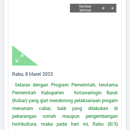
ARTIKEL
Data Suplemen
Rabu, 8 Maret 2023
Selaras dengan Program Pemerintah, terutama
Desa
:
Sungai Melawen
Pemerintah Kabupaten Kotawaringin Barat
Kecamatan
:
Pangkalan Lada
(Kobar) yang giat mendorong pelaksanaan progam
Kabupaten
:
Kotawaringin Barat
menanam cabai, baik yang dilakukan di
Provinsi
:
Kalimantan Tengah
pekarangan rumah maupun pengembangan
Kode Desa
:
6201052010
hortikultura, maka pada hari ini, Rabu (8/3)
Kode Pos
:
74184