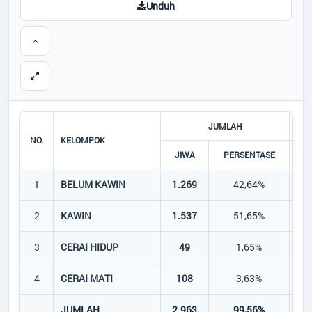
Unduh
JUMLAH
NO.
KELOMPOK
JIWA
PERSENTASE
J
1
BELUM KAWIN
1.269
42,64%
7
2
KAWIN
1.537
51,65%
8
3
CERAI HIDUP
49
1,65%
4
CERAI MATI
108
3,63%
JUMLAH
2.963
99,56%
1.