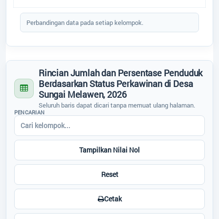
Kecamatan
:
Pangkalan Lada
Regulasi
End of interactive chart.
Kabupaten
:
Kotawaringin Barat
Perbandingan data pada setiap kelompok.
Provinsi
:
Kalimantan Tengah
Bantuan
Kode Desa
:
6201052010
Kode Pos
:
74184
Alamat Kantor
:
Jalan Lada Lima Sungai
Peta
Melawen P.Lada
Rincian Jumlah dan Persentase Penduduk
Berdasarkan Status Perkawinan di Desa
Titik Lokasi Kantor Desa
ARTIKEL
Sungai Melawen, 2026
Seluruh baris dapat dicari tanpa memuat ulang halaman.
PENCARIAN
Data Suplemen
Tampilkan Nilai Nol
Reset
Cetak