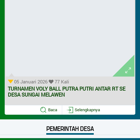
Melawen P.Lada
Pertanian
Pertanian
Titik Lokasi Kantor Desa
Sosial
Berita TP PKK SUNGAI MELAWEN
Sosial
BUMDES
OLAHRAGA
Berita TP PKK SUNGAI MELAWEN
Pembangunan
BUMDES
05 Januari 2026
77 Kali
OLAHRAGA
TURNAMEN VOLY BALL PUTRA PUTRI ANTAR RT SE
DESA SUNGAI MELAWEN
Pembangunan
Baca
Selengkapnya
Menu Utama
PEMERINTAH DESA
Profil Desa