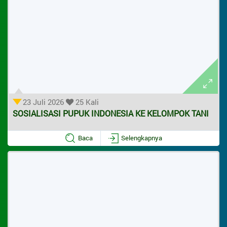
Bantuan
Peta
ARTIKEL
Data Suplemen
23 Juli 2026
25 Kali
SOSIALISASI PUPUK INDONESIA KE KELOMPOK TANI
Baca
Selengkapnya