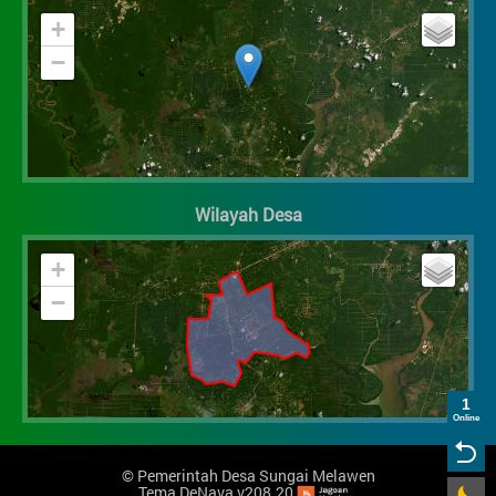
+
−
Wilayah Desa
+
−
1
Online
©
Pemerintah Desa Sungai Melawen
Tema DeNava v208.20