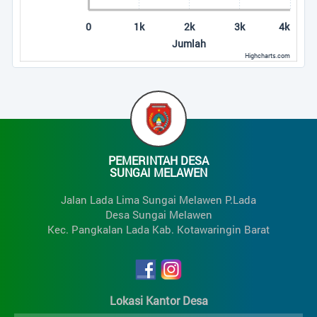
0
1k
2k
3k
4k
Jumlah
Highcharts.com
End of interactive chart.
PEMERINTAH DESA
SUNGAI MELAWEN
Jalan Lada Lima Sungai Melawen P.Lada
Desa Sungai Melawen
Kec. Pangkalan Lada Kab. Kotawaringin Barat
Lokasi Kantor Desa