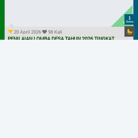
1
Online
20 April 2026
98 Kali
PENILAIAN LOMBA DESA TAHUN 2026 TINGKAT
KABUPATEN
Baca
Selengkapnya
PEMERINTAH DESA