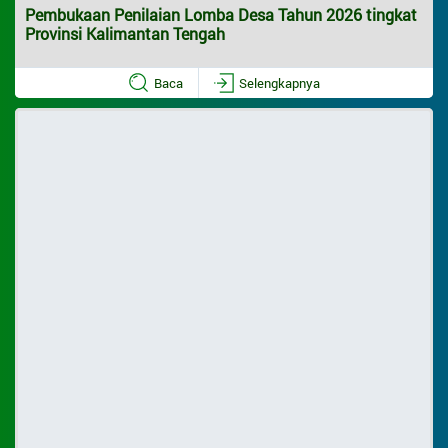
Pembangunan
Pembukaan Penilaian Lomba Desa Tahun 2026 tingkat
Provinsi Kalimantan Tengah
Menu Utama
Baca
Selengkapnya
Profil Desa
Potensi Desa
Pemerintahan
Data Statistik
Status IDM
Regulasi