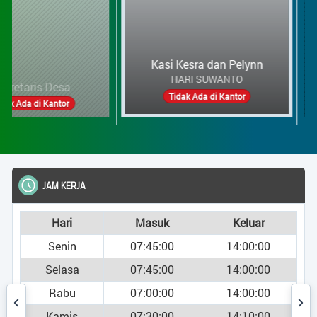
Kasi Kesra dan Pelynn
HARI SUWANTO
aris Desa
Tidak Ada di Kantor
a di Kantor
STATISTIK
Jumlah Penduduk
Jumlah Pen
Keluar
Bar chart with 3 bars.
0
14:00:00
The chart has 1 X axis displayin
1.583
0
14:00:00
The chart has 1 Y axis displayi
Laki-laki
0
14:00:00
1.393
0
14:10:00