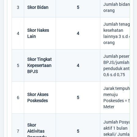
Jumlah bidan ≥ 1
3
Skor Bidan
5
orang
Jumlah tenaga
Skor Nakes
kesehatan
4
4
Lain
lainnya 3 s.d 4
orang
Jumlah peserta
Skor Tingkat
BPJS/jumlah
5
Kepesertaan
4
penduduk antara
BPJS
0,6 s.d 0,75
Jarak tempuh
Skor Akses
menuju
6
5
Poskesdes
Poskesdes = 500
Meter
Desa
:
Sungai Melawen
Kecamatan
:
Pangkalan Lada
Jumlah Posyand
Kabupaten
:
Kotawaringin Barat
Skor
aktif 1 bulan
Provinsi
:
Kalimantan Tengah
7
Aktivitas
5
sekali/ Jumlah
Kode Desa
:
6201052010