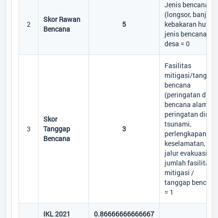
Jenis bencana
(longsor, banjir,
Skor Rawan
2
5
kebakaran hutan
Bencana
jenis bencana di
desa = 0
Fasilitas
mitigasi/tangga
bencana
(peringatan dini
bencana alam,
peringatan dini
Skor
tsunami,
3
Tanggap
3
perlengkapan
Bencana
keselamatan,
jalur evakuasi)
jumlah fasilitas
mitigasi /
tanggap bencana
= 1
IKL 2021
0.86666666666667