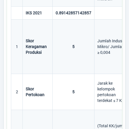
IKS 2021
0.89142857142857
Skor
Jumlah Industri
1
Keragaman
5
Mikro/ Jumlah K
Produksi
≥ 0,004
Jarak ke
Skor
kelompok
2
5
Pertokoan
pertokoan
terdekat ≤ 7 KM
(Total KK/jumlah