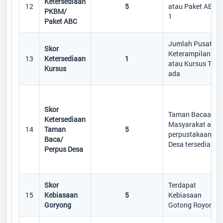
Ketersediaan
12
5
atau Paket ABC ≥
PKBM/
1
Paket ABC
Jumlah Pusat
Skor
Keterampilan
13
Ketersediaan
1
atau Kursus Tida
Kursus
ada
Skor
Taman Bacaan
Ketersediaan
Masyarakat atau
14
Taman
5
perpustakaan
Baca/
Desa tersedia
Perpus Desa
Skor
Terdapat
15
Kebiasaan
5
Kebiasaan
Goryong
Gotong Royong