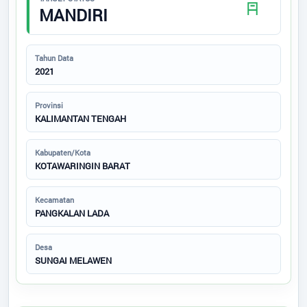
Status SDGs
MANDIRI
Regulasi
Tahun Data
2021
Bantuan
Provinsi
KALIMANTAN TENGAH
Peta
Kabupaten/Kota
KOTAWARINGIN BARAT
ARTIKEL
Kecamatan
Data Suplemen
PANGKALAN LADA
Desa
SUNGAI MELAWEN