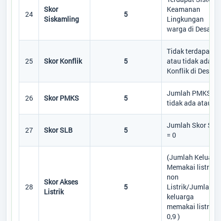
Skor
Keamanan
24
5
Siskamling
Lingkungan
warga di Desa
Tidak terdapat
25
Skor Konflik
5
atau tidak ada
Konflik di Desa
Jumlah PMKS
26
Skor PMKS
5
tidak ada atau 0
Jumlah Skor SLB
27
Skor SLB
5
= 0
(Jumlah Keluarg
Memakai listrik +
non
Skor Akses
28
5
Listrik/Jumlah
Listrik
keluarga
memakai listrik) 
0,9 )