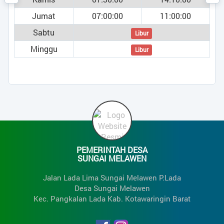
Perempuan
0
11:00:00
2.976
TOTAL
Libur
Libur
0
1k
Ju
End of interactive chart.
PEMERINTAH DESA
SUNGAI MELAWEN
Jalan Lada Lima Sungai Melawen P.Lada
Desa Sungai Melawen
Kec. Pangkalan Lada Kab. Kotawaringin Barat