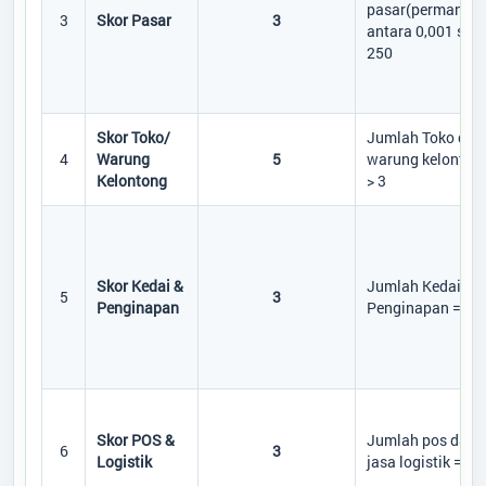
pasar(permanen)
3
Skor Pasar
3
antara 0,001 s.d
250
Skor Toko/
Jumlah Toko dan
4
Warung
5
warung kelonton
Kelontong
> 3
Skor Kedai &
Jumlah Kedai da
5
3
Penginapan
Penginapan = 1
Skor POS &
Jumlah pos dan
6
3
Logistik
jasa logistik = 1