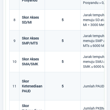
Posyandu
Posyandu > 0,75
Kode Pos
:
74184
Alamat Kantor
:
Jalan Lada Lima Sungai
Jarak tempuh
Melawen P.Lada
Skor Akses
8
5
menuju SD atau
SD/MI
MI = 3000 Meter
Titik Lokasi Kantor Desa
Jarak tempuh
Skor Akses
9
5
menuju SMP ata
SMP/MTS
MTs ≤ 6000 Meter
Jarak tempuh
Skor Akses
10
5
menuju SMU ata
SMA/SMK
SMK ≤ 6000 Mete
Skor
11
Ketersediaan
5
Jumlah PAUD ≥ 1
PAUD
Skor
Jumlah PKBM