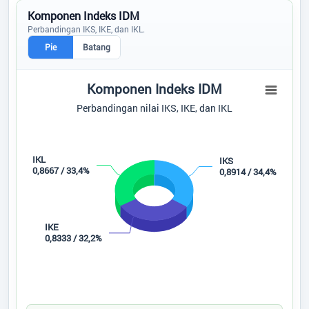
Komponen Indeks IDM
Perbandingan IKS, IKE, dan IKL.
Pie
Batang
Komponen Indeks IDM
Komponen Indeks IDM
Pie chart with 3 slices.
Perbandingan nilai IKS, IKE, dan IKL
Perbandingan nilai IKS, IKE, dan IKL
IKL
IKS
0,8667 / 33,4%
0,8914 / 34,4%
IKE
0,8333 / 32,2%
IKS
IKE
IKL
End of interactive chart.