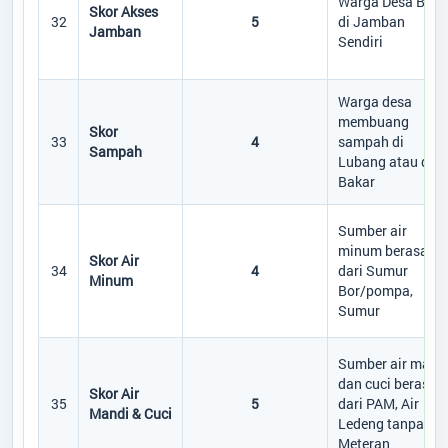
Warga Desa BAB
Skor Akses
32
5
di Jamban
Jamban
Sendiri
Warga desa
membuang
Skor
33
4
sampah di
Sampah
Lubang atau di
Bakar
Sumber air
minum berasal
Skor Air
34
4
dari Sumur
Minum
Bor/pompa,
Sumur
Sumber air mand
dan cuci berasal
Skor Air
35
5
dari PAM, Air
Mandi & Cuci
Ledeng tanpa
Meteran