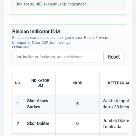
IKS
: sosial,
IKE
: ekonomi,
IKL
: lingkungan.
Rincian Indikator IDM
Pihak pelaksana dibedakan dengan warna: Pusat, Provinsi,
Kabupaten, Desa, CSR, dan Lainnya.
PENCARIAN
Reset
INDIKATOR
NO.
SKOR
KETERANGAN
IDM
Skor Akses
Waktu tempuh
1
5
Sarkes
dari ≤ 30 Menit
Jumlah Dokter
2
Skor Dokter
0
Tidak ada