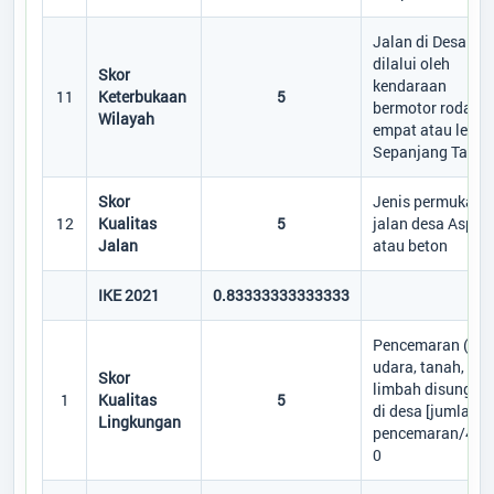
Jalan di Desa
dilalui oleh
Skor
kendaraan
11
Keterbukaan
5
bermotor roda
Wilayah
empat atau lebih
Sepanjang Tahun
Skor
Jenis permukaan
12
Kualitas
5
jalan desa Aspal
Jalan
atau beton
IKE 2021
0.83333333333333
Pencemaran (air,
udara, tanah,
Skor
limbah disungai)
1
Kualitas
5
di desa [jumlah
Lingkungan
pencemaran/4] =
0