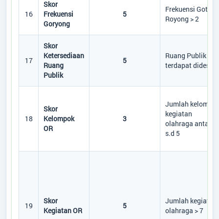
Skor
Frekuensi Goton
16
Frekuensi
5
Royong > 2
Goryong
Skor
Ketersediaan
Ruang Publik
17
5
Ruang
terdapat didesa
Publik
Jumlah kelompo
Skor
kegiatan
18
Kelompok
3
olahraga antara 
OR
s.d 5
Skor
Jumlah kegiatan
19
5
Kegiatan OR
olahraga > 7