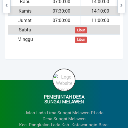
Rabu
07:00:00
14:00:00
Kamis
07:30:00
14:10:00
Potensi Desa
Jumat
07:00:00
11:00:00
Pemerintahan
Sabtu
Libur
Minggu
Libur
umi )
Data Statistik
Status IDM
Regulasi
Bantuan
PEMERINTAH DESA
SUNGAI MELAWEN
Peta
Jalan Lada Lima Sungai Melawen P.Lada
Desa Sungai Melawen
Kec. Pangkalan Lada Kab. Kotawaringin Barat