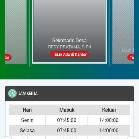
Titik Lokasi Kantor Desa
Pertanian
Pertanian
Sosial
Berita TP PKK SUNGAI MELAWEN
Sosial
BUMDES
Sekretaris Desa
OLAHRAGA
Berita TP PKK SUNGAI MELAWEN
DEDY PRATAMA, S.Pd
esa
Kasi Ke
Pembangunan
Tidak Ada di Kantor
Kantor
Tidak
BUMDES
OLAHRAGA
JAM KERJA
Pembangunan
Hari
Masuk
Keluar
Menu Utama
Senin
07:45:00
14:00:00
Selasa
07:45:00
14:00:00
Profil Desa