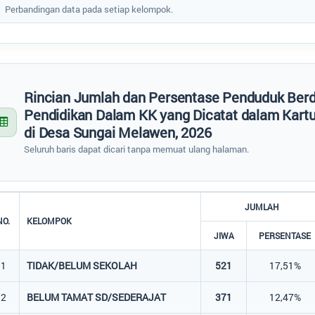
Perbandingan data pada setiap kelompok.
Rincian Jumlah dan Persentase Penduduk Ber
Pendidikan Dalam KK yang Dicatat dalam Kartu
di Desa Sungai Melawen, 2026
Seluruh baris dapat dicari tanpa memuat ulang halaman.
JUMLAH
NO.
KELOMPOK
JIWA
PERSENTASE
1
TIDAK/BELUM SEKOLAH
521
17,51%
2
BELUM TAMAT SD/SEDERAJAT
371
12,47%