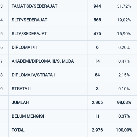
3
TAMAT SD/SEDERAJAT
944
31,72%
4
SLTP/SEDERAJAT
566
19,02%
5
SLTA/SEDERAJAT
476
15,99%
6
DIPLOMA I/II
6
0,20%
7
AKADEMI/DIPLOMA III/S. MUDA
14
0,47%
8
DIPLOMA IV/STRATA I
64
2,15%
9
STRATA II
3
0,10%
JUMLAH
2.965
99,63%
BELUM MENGISI
11
0,37%
TOTAL
2.976
100,00%