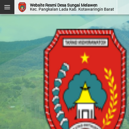
Website Resmi Desa Sungai Melawen
Kec. Pangkalan Lada Kab. Kotawaringin Barat
DESA SUNGAI MELAWEN
Kec. Pangkalan Lada
Kab. Kotawaringin Barat
Prov. Kalimantan Tengah
Halaman
Login
Layanan
Kehadiran
Admin
Mandiri
OpenSID v2607.0.0
Menu Kategori
Menu Utama