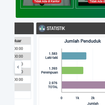
 Kantor
Tidak Ada di Kantor
Tidak Ad
STATISTIK
Jumlah Penduduk
Jumlah Penduduk
r
Bar chart with 3 bars.
:00
The chart has 1 X axis displaying categories.
1.583
:00
The chart has 1 Y axis displaying Jumlah. Data ra
Laki-laki
:00
1.393
:00
Perempuan
:00
2.976
TOTAL
0
1k
2k
3k
4k
Jumlah