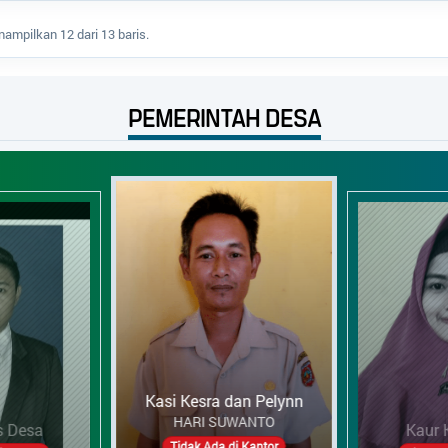
ampilkan 12 dari 13 baris.
PEMERINTAH DESA
Kaur Keuangan
Ka
DYAH AYU WULANDARI
a dan Pelynn
P
Tidak Ada di Kantor