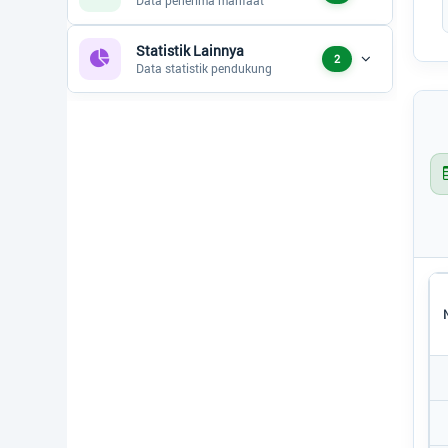
Regulasi
Statistik Lainnya
2
Data statistik pendukung
Bantuan
Peta
ARTIKEL
Data Suplemen