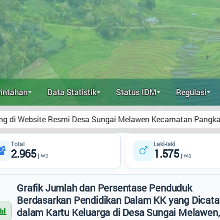
intahan
Data Statistik
Status IDM
Regulasi
esmi Desa Sungai Melawen Kecamatan Pangkalan Lada Kabupat
Total
Laki-laki
2.965
1.575
jiwa
jiwa
Grafik Jumlah dan Persentase Penduduk
Berdasarkan Pendidikan Dalam KK yang Dicata
dalam Kartu Keluarga di Desa Sungai Melawen,