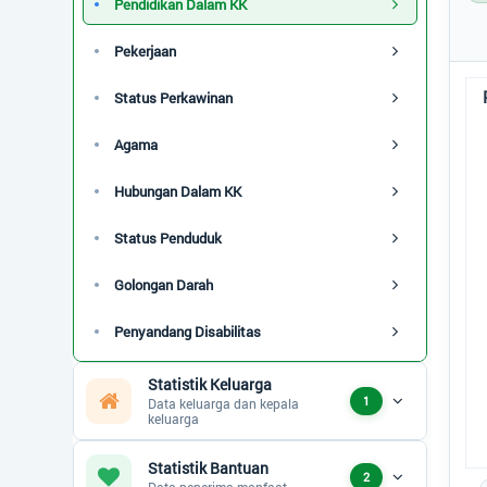
Pendidikan Dalam KK
Status Perkawinan
Pekerjaan
Status Keluarga
Pen
Status Perkawinan
Status Penduduk
Pie
Ko
Agama
Golongan Darah
Hubungan Dalam KK
Disabilitas
Status Penduduk
Umur - Rentang
Golongan Darah
Umur - Kategori
Penyandang Disabilitas
Calon Pemilih
Statistik Keluarga
Kelas Sosial
1
Data keluarga dan kepala
keluarga
Status IDM
Statistik Bantuan
End
2
Data penerima manfaat