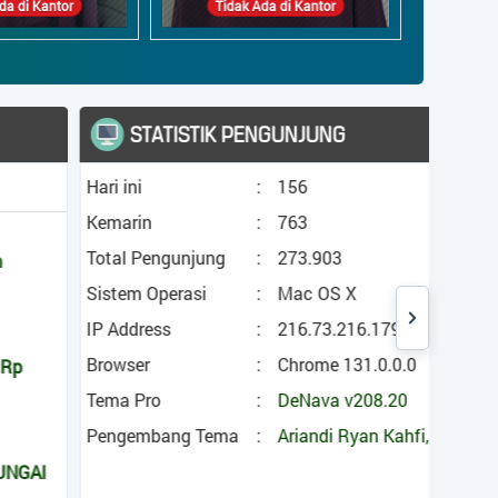
k Ada di Kantor
Tidak Ada di Kantor
STATISTIK PENGUNJUNG
Hari ini
:
156
Ekol
Kemarin
:
763
Jeni
Total Pengunjung
:
273.903
Topo
Sistem Operasi
:
Mac OS X
IP Address
:
216.73.216.179
Sum
Day
Browser
:
Chrome 131.0.0.0
Tema Pro
:
DeNava v208.20
Flor
Pengembang Tema
:
Ariandi Ryan Kahfi, S.Pd.
Raw
Ben