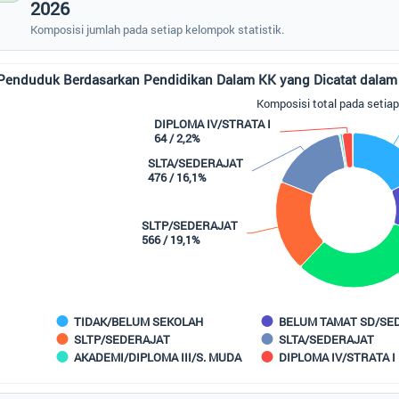
2026
Komposisi jumlah pada setiap kelompok statistik.
duduk Berdasarkan Pendidikan Dalam KK yang Dicatat dalam Kartu Keluarga di 
 chart with 9 slices.
Komposisi total pada setia
mposisi total pada setiap kelompok
DIPLOMA IV/STRATA I
64 / 2,2%
SLTA/SEDERAJAT
476 / 16,1%
SLTP/SEDERAJAT
566 / 19,1%
TIDAK/BELUM SEKOLAH
BELUM TAMAT SD/SE
SLTP/SEDERAJAT
SLTA/SEDERAJAT
AKADEMI/DIPLOMA III/S. MUDA
DIPLOMA IV/STRATA I
 of interactive chart.