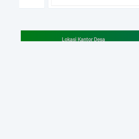
Highcharts.com
End of interactive chart.
Lokasi Kantor Desa
+
−