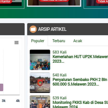
a di Kantor
Tida
ARSIP ARTIKEL
Populer
Terbaru
Acak
583 Kali
Kemeriahan HUT UP2K Melawen
nges from 1393 to 2976.
2023...
540 Kali
Penyaluran Sembako PKH 2 Bln Rp
600.000 S.Melawen 2023...
539 Kali
Monitoring FKKS Kab di Desa SUNGAI
Melawen 2024...