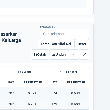
Titik Lokasi Kantor Desa
PENCARIAN
dasarkan
 Keluarga
Tampilkan Nilai Nol
Reset
Cetak
Unduh
LAKI-LAKI
PEREMPUAN
JIWA
PERSENTASE
JIWA
PERSENTASE
267
8,97%
254
8,53%
202
6,79%
169
5,68%