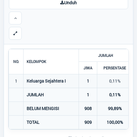
Unduh
JUMLAH
NO.
KELOMPOK
JIWA
PERSENTASE
1
Keluarga Sejahtera I
1
0,11%
JUMLAH
1
0,11%
BELUM MENGISI
908
99,89%
TOTAL
909
100,00%