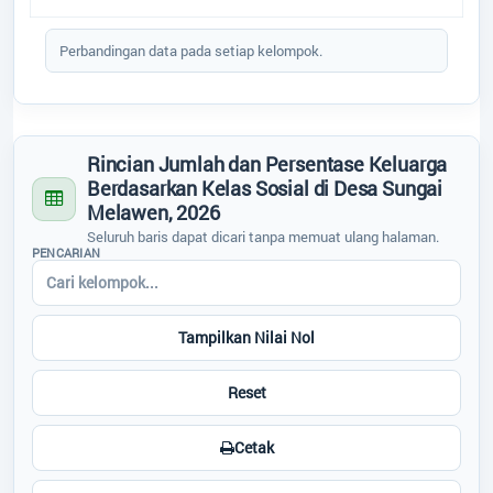
Melawen P.Lada
Regulasi
End of interactive chart.
Perbandingan data pada setiap kelompok.
Titik Lokasi Kantor Desa
Bantuan
Peta
Rincian Jumlah dan Persentase Keluarga
Berdasarkan Kelas Sosial di Desa Sungai
ARTIKEL
Melawen, 2026
Seluruh baris dapat dicari tanpa memuat ulang halaman.
PENCARIAN
Data Suplemen
Tampilkan Nilai Nol
Reset
Cetak