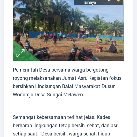
ARTIKEL
Data Suplemen
Desa
:
Sungai Melawen
Kecamatan
:
Pangkalan Lada
Kabupaten
:
Kotawaringin Barat
Provinsi
:
Kalimantan Tengah
Pemerintah Desa bersama warga bergotong
Kode Desa
:
6201052010
royong melaksanakan Jumat Asri. Kegiatan fokus
Kode Pos
:
74184
Alamat Kantor
:
Jalan Lada Lima Sungai
bersihkan Lingkungan Balai Masyarakat Dusun
Melawen P.Lada
Wonorejo Desa Sungai Melawen
Titik Lokasi Kantor Desa
Semangat kebersamaan terlihat jelas. Kades
berharap lingkungan tetap bersih, sehat, dan asri
setiap saat. "Desa bersih, warga sehat, hidup