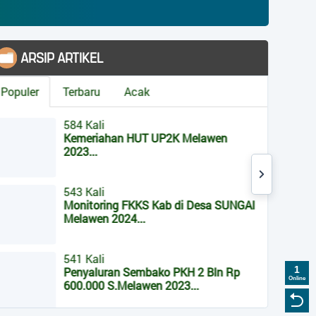
ARTIKEL
STATISTIK 
Hari ini
Terbaru
Acak
Kemarin
584 Kali
Total Pengunjung
Kemeriahan HUT UP2K Melawen
976.
2023...
Sistem Operasi
IP Address
543 Kali
Browser
Monitoring FKKS Kab di Desa SUNGAI
Melawen 2024...
Tema Pro
Pengembang Tema
541 Kali
1
Penyaluran Sembako PKH 2 Bln Rp
Online
600.000 S.Melawen 2023...