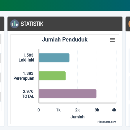
ATISTIK
ARSIP 
Populer
enduduk
Jumlah Penduduk
rt with 3 bars.
rt has 1 X axis displaying categories.
.583
rt has 1 Y axis displaying Jumlah. Data ranges from 1393 to 2
-laki
.393
puan
.976
OTAL
0
1k
2k
3k
4k
Jumlah
Highcharts.com
interactive chart.