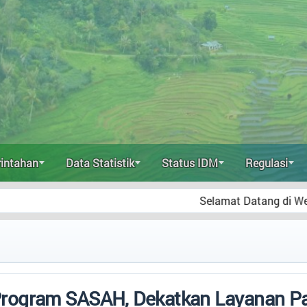
intahan
Data Statistik
Status IDM
Regulasi
Selamat Datang di Website Resmi D
rogram SASAH, Dekatkan Layanan Pa