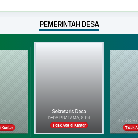
PEMERINTAH DESA
Kasi Kesra dan Pelynn
HARI SUWANTO
ris Desa
Kau
Tidak Ada di Kantor
 di Kantor
Tida