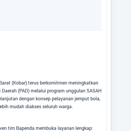
Kode Desa
:
6201052010
Kode Pos
:
74184
Alamat Kantor
:
Jalan Lada Lima Sungai
Melawen P.Lada
Titik Lokasi Kantor Desa
arat (Kobar) terus berkomitmen meningkatkan
i Daerah (PAD) melalui program unggulan SASAH
elanjutan dengan konsep pelayanan jemput bola,
ebih mudah diakses seluruh warga.
lawen tim Bapenda membuka layanan lengkap: