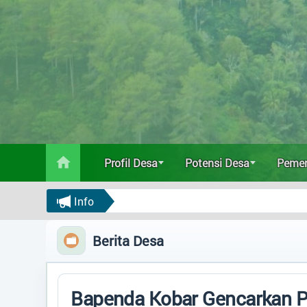
Profil Desa
Potensi Desa
Pemerintahan
Data Statistik
Profil Desa
Potensi Desa
Pemer
Status IDM
Info
Regulasi
Berita Desa
Bantuan
Bapenda Kobar Gencarkan P