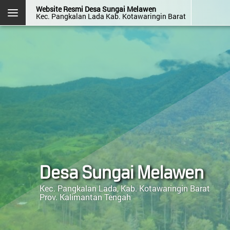
Website Resmi Desa Sungai Melawen
Kec. Pangkalan Lada Kab. Kotawaringin Barat
DESA SUNGAI MELAWEN
Kec. Pangkalan Lada
Kab. Kotawaringin Barat
Prov. Kalimantan Tengah
Halaman
Login
Layanan
Kehadiran
Admin
Mandiri
OpenSID v2607.0.0
Desa Sungai Melawen
Menu Kategori
Kec. Pangkalan Lada, Kab. Kotawaringin Barat
Prov. Kalimantan Tengah
Menu Utama