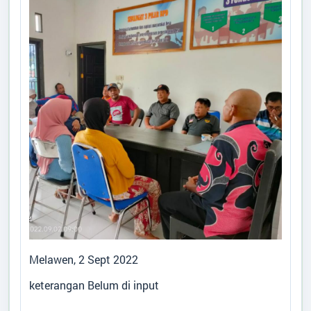
ARTIKEL
Data Suplemen
Desa
:
Sungai Melawen
Kecamatan
:
Pangkalan Lada
Kabupaten
:
Kotawaringin Barat
Provinsi
:
Kalimantan Tengah
Kode Desa
:
6201052010
Kode Pos
:
74184
Alamat Kantor
:
Jalan Lada Lima Sungai
Melawen P.Lada
Titik Lokasi Kantor Desa
Melawen, 2 Sept 2022
keterangan Belum di input