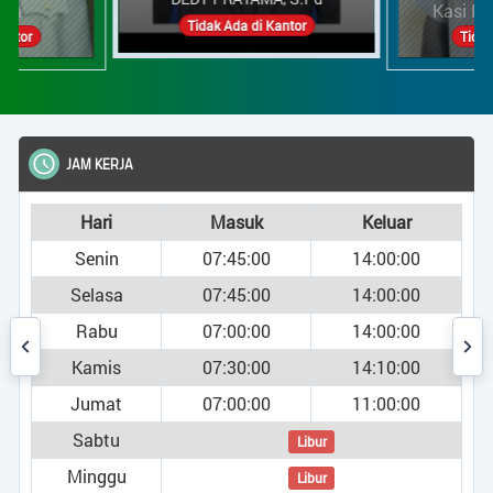
esa
Kasi Ke
Tidak Ada di Kantor
Kantor
Tidak
JAM KERJA
Hari
Masuk
Keluar
Senin
07:45:00
14:00:00
Selasa
07:45:00
14:00:00
Rabu
07:00:00
14:00:00
Kamis
07:30:00
14:10:00
Jumat
07:00:00
11:00:00
Sabtu
Libur
Minggu
Libur
umi )