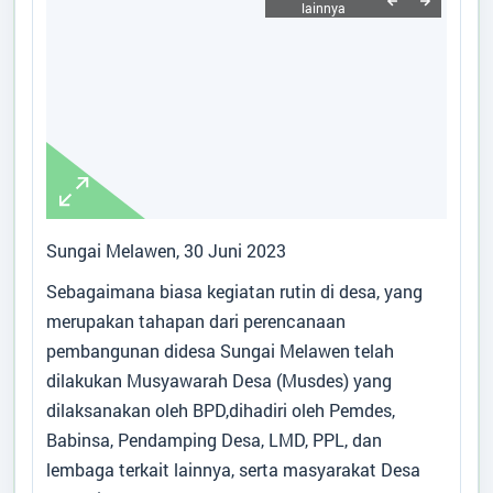
ARTIKEL
Data Suplemen
Desa
:
Sungai Melawen
Kecamatan
:
Pangkalan Lada
Kabupaten
:
Kotawaringin Barat
Provinsi
:
Kalimantan Tengah
Kode Desa
:
6201052010
Sungai Melawen, 30 Juni 2023
Kode Pos
:
74184
Sebagaimana biasa kegiatan rutin di desa, yang
Alamat Kantor
:
Jalan Lada Lima Sungai
Melawen P.Lada
merupakan tahapan dari perencanaan
pembangunan didesa Sungai Melawen telah
Titik Lokasi Kantor Desa
dilakukan Musyawarah Desa (Musdes) yang
dilaksanakan oleh BPD,dihadiri oleh Pemdes,
Babinsa, Pendamping Desa, LMD, PPL, dan
lembaga terkait lainnya, serta masyarakat Desa