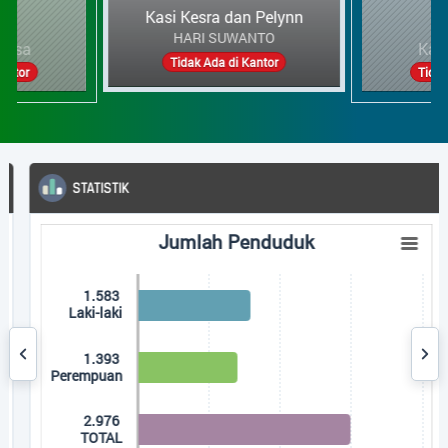
Kasi Kesra dan Pelynn
HARI SUWANTO
 Desa
Kau
Tidak Ada di Kantor
Kantor
Tidak
STATISTIK
Jumlah Penduduk
Jumlah Penduduk
Bar chart with 3 bars.
The chart has 1 X axis displaying categories.
1.583
The chart has 1 Y axis displaying Jumlah. Data ranges fr
Laki-laki
1.393
Perempuan
2.976
TOTAL