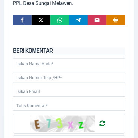
Desa
:
Sungai Melawen
PPL Desa Sungai Melawen.
Kecamatan
:
Pangkalan Lada
ARTIKEL
Kabupaten
:
Kotawaringin Barat
Provinsi
:
Kalimantan Tengah
Data Suplemen
Kode Desa
:
6201052010
Kode Pos
:
74184
Alamat Kantor
:
Jalan Lada Lima Sungai
Melawen P.Lada
BERI KOMENTAR
Titik Lokasi Kantor Desa