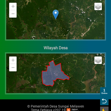
+
−
Wilayah Desa
+
−
1
Online
©
Pemerintah Desa Sungai Melawen
Tema DeNava v207.19