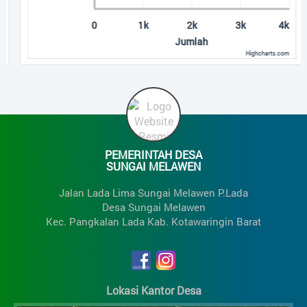
0
1k
2k
3k
4k
Jumlah
Highcharts.com
End of interactive chart.
PEMERINTAH DESA
SUNGAI MELAWEN
Jalan Lada Lima Sungai Melawen P.Lada
Desa Sungai Melawen
Kec. Pangkalan Lada Kab. Kotawaringin Barat
Lokasi Kantor Desa