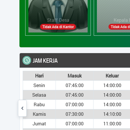
esa
Kepala Desa
Sekret
 Kantor
Tidak Ada di Kantor
Tidak Ad
JAM KERJA
Hari
Masuk
Keluar
Senin
07:45:00
14:00:00
Selasa
07:45:00
14:00:00
Rabu
07:00:00
14:00:00
Kamis
07:30:00
14:10:00
Jumat
07:00:00
11:00:00