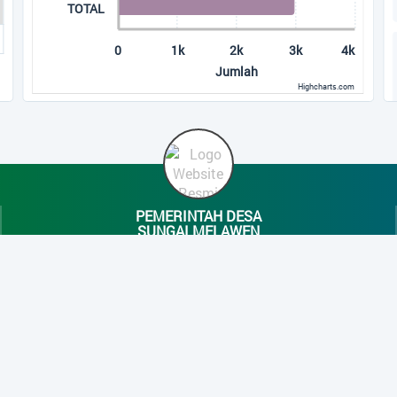
TOTAL
0
1k
2k
3k
4k
Jumlah
Highcharts.com
End of interactive chart.
PEMERINTAH DESA
SUNGAI MELAWEN
Jalan Lada Lima Sungai Melawen P.Lada
Desa Sungai Melawen
Kec. Pangkalan Lada Kab. Kotawaringin Barat