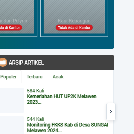
Kaur Umum &
ur Keuangan
Perencanaan
K
k Ada di Kantor
Tidak Ada di Kantor
ARSIP ARTIKEL
ST
Hari ini
opuler
Terbaru
Acak
Kemarin
584 Kali
Total Pe
Kemeriahan HUT UP2K Melawen
 1393 to 2976.
2023...
Sistem O
IP Addre
544 Kali
Browser
Monitoring FKKS Kab di Desa SUNGAI
Melawen 2024...
Tema Pro