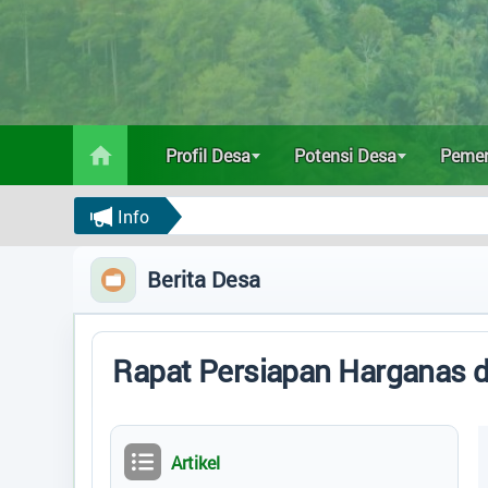
Profil Desa
Potensi Desa
Profil Desa
Potensi Desa
Pemer
Pemerintahan
Info
Data Statistik
Berita Desa
Status IDM
Regulasi
Rapat Persiapan Harganas 
Bantuan
Artikel