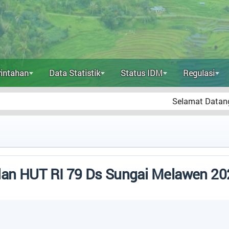
intahan
Data Statistik
Status IDM
Regulasi
Selamat Datang di Website R
dan HUT RI 79 Ds Sungai Melawen 20