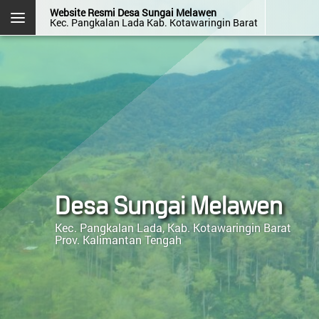
Website Resmi Desa Sungai Melawen
Kec. Pangkalan Lada Kab. Kotawaringin Barat
DESA SUNGAI MELAWEN
Kec. Pangkalan Lada
Kab. Kotawaringin Barat
Prov. Kalimantan Tengah
Halaman
Login
Layanan
Kehadiran
Admin
Mandiri
OpenSID v2607.0.0
Desa Sungai Melawen
Kec. Pangkalan Lada, Kab. Kotawaringin Barat
Prov. Kalimantan Tengah
Menu Kategori
Menu Utama