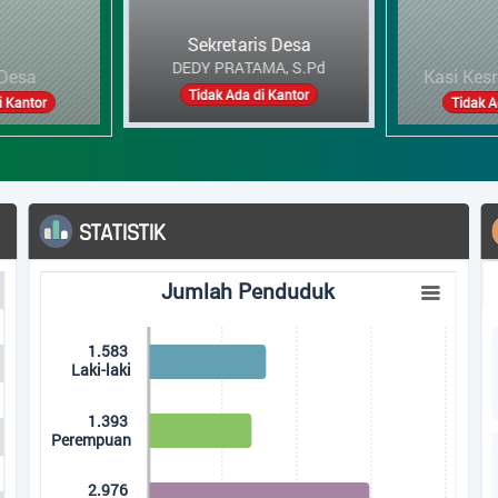
Kasi Kesra dan Pelynn
HARI SUWANTO
aris Desa
Ka
Tidak Ada di Kantor
a di Kantor
Tida
STATISTIK
P
Jumlah Penduduk
Jumlah Penduduk
Bar chart with 3 bars.
The chart has 1 X axis displaying categories.
1.583
The chart has 1 Y axis displaying Jumlah. Data ranges from
Laki-laki
1.393
Perempuan
2.976