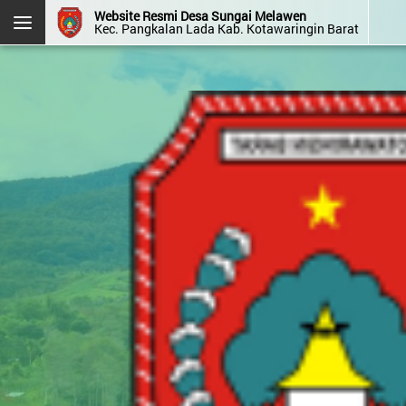
Website Resmi Desa Sungai Melawen
Kec. Pangkalan Lada Kab. Kotawaringin Barat
DESA SUNGAI MELAWEN
Kec. Pangkalan Lada
Kab. Kotawaringin Barat
Prov. Kalimantan Tengah
Halaman
Login
Layanan
Kehadiran
Admin
Mandiri
OpenSID v2607.0.0
Menu Kategori
Menu Utama