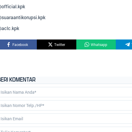
official.kpk
suaraantikorupsi.kpk
aclc.kpk
Facebook
Twitter
Whatsapp
BERI KOMENTAR