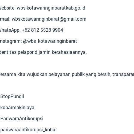
ebsite: wbs.kotawaringinbaratkab.go.id
mail: wbskotawaringinbarat@gmail.com
hatsApp: +62 812 5528 9904
nstagram: @wbs_kotawaringinbarat
dentitas pelapor dijamin kerahasiaannya.
ersama kita wujudkan pelayanan publik yang bersih, transparan
StopPungli
kobarmakinjaya
PariwaraAntikorupsi
pariwaraantikorupsi_kobar