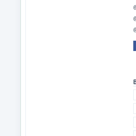
@
@
@