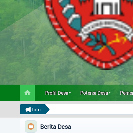
Profil Desa
Potensi Desa
Pemerintahan
Data Statistik
Status IDM
Profil Desa
Potensi Desa
Pemer
Regulasi
Info
Bantuan
Berita Desa