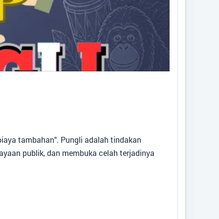
Desa
:
Sungai Melawen
Kecamatan
:
Pangkalan Lada
Kabupaten
:
Kotawaringin Barat
Provinsi
:
Kalimantan Tengah
Kode Desa
:
6201052010
Kode Pos
:
74184
Alamat Kantor
:
Jalan Lada Lima Sungai
Melawen P.Lada
"biaya tambahan". Pungli adalah tindakan
Titik Lokasi Kantor Desa
yaan publik, dan membuka celah terjadinya